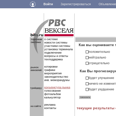
Войти
Зарегистрироваться
Объявлен
.
.
.
о системе
новости системы
Как вы оцениваете 
участники системы
установка терминала
положительно
подключение
вопросы и ответы
нейтрально
техподдержка
отрицательно
котировки
Как Вы прогнозиру
графики
мероприятия
законодательство
будет улучшение
инв. меморандумы
ничего не измени
конъюнктура рынка
будет ухудшение
голосование
фотоальбом
калькулятор
реклама
текущие результаты
контакты