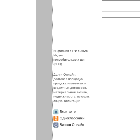
.
.
Инфляция в РФ в 2026
Индекс
потребительских цен
(ИПЦ)
Долги Онлайн:
долговая площадка,
продажа ипотечных и
кредитных договоров,
материальные активы,
недвижимость, векселя,
акции, облигации
Вконтакте
Одноклассники
Бизнес Онлайн