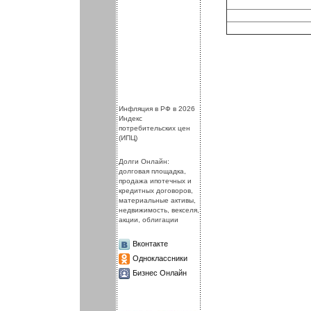
.
.
Инфляция в РФ в 2026
Индекс
потребительских цен
(ИПЦ)
Долги Онлайн:
долговая площадка,
продажа ипотечных и
кредитных договоров,
материальные активы,
недвижимость, векселя,
акции, облигации
Вконтакте
Одноклассники
Бизнес Онлайн