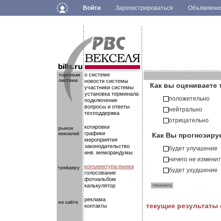
Войти
Зарегистрироваться
Объявлен
.
.
.
о системе
новости системы
Как вы оцениваете 
участники системы
установка терминала
положительно
подключение
вопросы и ответы
нейтрально
техподдержка
отрицательно
котировки
Как Вы прогнозиру
графики
мероприятия
законодательство
будет улучшение
инв. меморандумы
ничего не измени
конъюнктура рынка
будет ухудшение
голосование
фотоальбом
калькулятор
реклама
текущие результаты
контакты