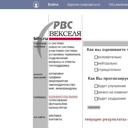
Войти
Зарегистрироваться
Объявлен
.
.
.
о системе
новости системы
Как вы оцениваете 
участники системы
установка терминала
положительно
подключение
вопросы и ответы
нейтрально
техподдержка
отрицательно
котировки
Как Вы прогнозиру
графики
мероприятия
законодательство
будет улучшение
инв. меморандумы
ничего не измени
конъюнктура рынка
будет ухудшение
голосование
фотоальбом
калькулятор
реклама
текущие результаты
контакты