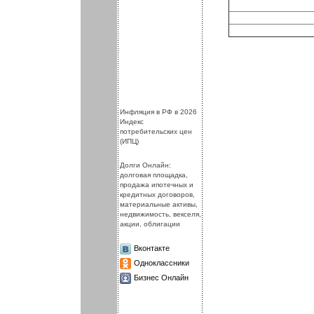
.
.
Инфляция в РФ в 2026
Индекс
потребительских цен
(ИПЦ)
Долги Онлайн:
долговая площадка,
продажа ипотечных и
кредитных договоров,
материальные активы,
недвижимость, векселя,
акции, облигации
Вконтакте
Одноклассники
Бизнес Онлайн