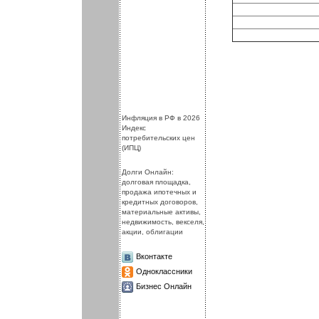
.
.
Инфляция в РФ в 2026
Индекс
потребительских цен
(ИПЦ)
Долги Онлайн:
долговая площадка,
продажа ипотечных и
кредитных договоров,
материальные активы,
недвижимость, векселя,
акции, облигации
Вконтакте
Одноклассники
Бизнес Онлайн