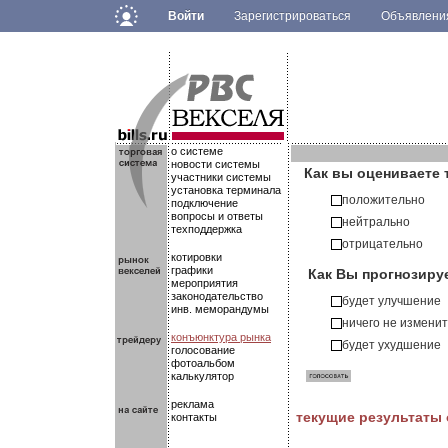
Войти
Зарегистрироваться
Объявлен
.
.
.
о системе
новости системы
Как вы оцениваете 
участники системы
установка терминала
положительно
подключение
вопросы и ответы
нейтрально
техподдержка
отрицательно
котировки
Как Вы прогнозиру
графики
мероприятия
законодательство
будет улучшение
инв. меморандумы
ничего не измени
конъюнктура рынка
будет ухудшение
голосование
фотоальбом
калькулятор
реклама
текущие результаты
контакты