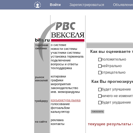
Войти
Зарегистрироваться
Объявлен
.
.
.
о системе
новости системы
Как вы оцениваете 
участники системы
установка терминала
положительно
подключение
вопросы и ответы
нейтрально
техподдержка
отрицательно
котировки
Как Вы прогнозиру
графики
мероприятия
законодательство
будет улучшение
инв. меморандумы
ничего не измени
конъюнктура рынка
будет ухудшение
голосование
фотоальбом
калькулятор
реклама
текущие результаты
контакты