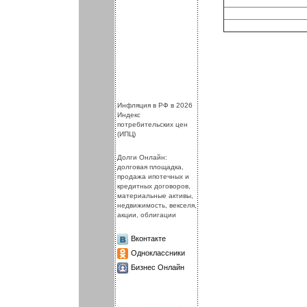
.
.
Инфляция в РФ в 2026
Индекс
потребительских цен
(ИПЦ)
Долги Онлайн:
долговая площадка,
продажа ипотечных и
кредитных договоров,
материальные активы,
недвижимость, векселя,
акции, облигации
Вконтакте
Одноклассники
Бизнес Онлайн