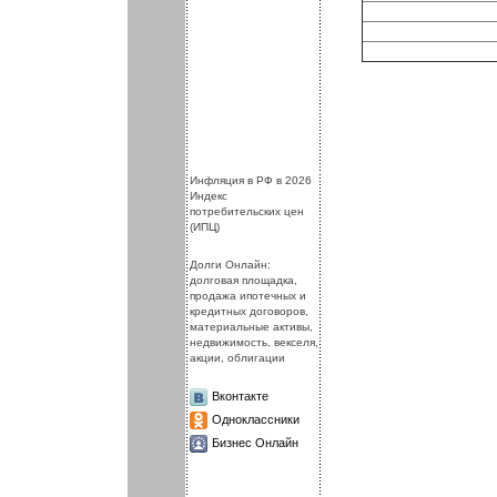
.
.
Инфляция в РФ в 2026
Индекс
потребительских цен
(ИПЦ)
Долги Онлайн:
долговая площадка,
продажа ипотечных и
кредитных договоров,
материальные активы,
недвижимость, векселя,
акции, облигации
Вконтакте
Одноклассники
Бизнес Онлайн