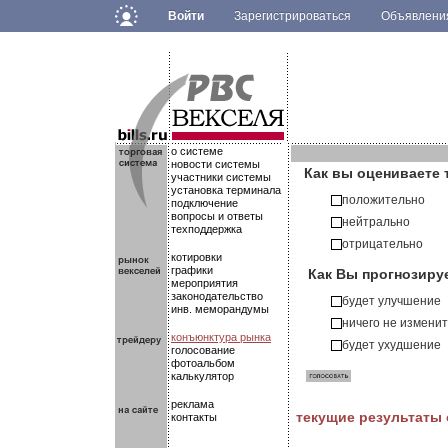
Войти
Зарегистрироваться
Объявлен
.
.
.
о системе
новости системы
Как вы оцениваете 
участники системы
установка терминала
положительно
подключение
вопросы и ответы
нейтрально
техподдержка
отрицательно
котировки
Как Вы прогнозиру
графики
мероприятия
законодательство
будет улучшение
инв. меморандумы
ничего не измени
конъюнктура рынка
будет ухудшение
голосование
фотоальбом
калькулятор
реклама
текущие результаты
контакты