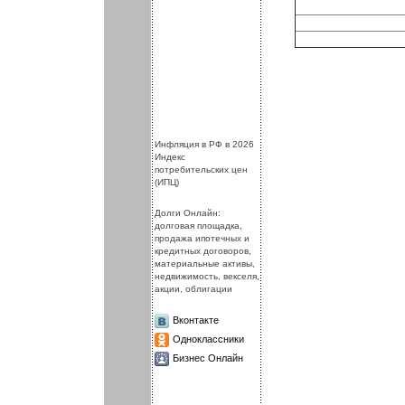
.
.
Инфляция в РФ в 2026
Индекс
потребительских цен
(ИПЦ)
Долги Онлайн:
долговая площадка,
продажа ипотечных и
кредитных договоров,
материальные активы,
недвижимость, векселя,
акции, облигации
Вконтакте
Одноклассники
Бизнес Онлайн