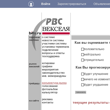
Войти
Зарегистрироваться
Объявлен
.
.
.
о системе
новости системы
Как вы оцениваете 
участники системы
установка терминала
положительно
подключение
вопросы и ответы
нейтрально
техподдержка
отрицательно
котировки
Как Вы прогнозиру
графики
мероприятия
законодательство
будет улучшение
инв. меморандумы
ничего не измени
конъюнктура рынка
будет ухудшение
голосование
фотоальбом
калькулятор
реклама
текущие результаты
контакты