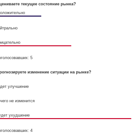
цениваете текущее состояние рынка?
положительно
ейтрально
рицательно
оголосовавших: 5
рогнозируете изменение ситуации на рынке?
удет улучшение
ичего не изменится
удет ухудшение
оголосовавших: 4