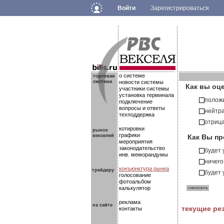
Войти
Зарегистрироваться
.
.
.
о системе
новости системы
Как вы оц
участники системы
установка терминала
полож
подключение
вопросы и ответы
нейтр
техподдержка
отриц
котировки
Как Вы пр
графики
мероприятия
законодательство
будет
инв. меморандумы
ничего
конъюнктура рынка
будет
голосование
фотоальбом
калькулятор
реклама
текущие ре
контакты