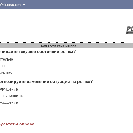
Объявления
конъюнктура рынка
ениваете текущее состояние рынка?
ительно
ально
ательно
огнозируете изменение ситуации на рынке?
 улучшение
 не изменится
 ухудшение
зультаты опроса