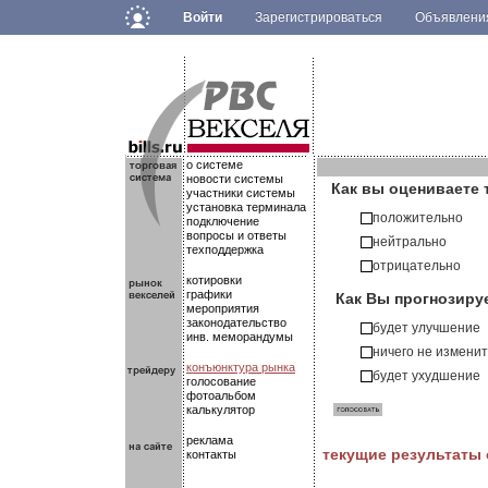
Войти
Зарегистрироваться
Объявлен
.
.
.
о системе
новости системы
Как вы оцениваете 
участники системы
установка терминала
положительно
подключение
вопросы и ответы
нейтрально
техподдержка
отрицательно
котировки
Как Вы прогнозиру
графики
мероприятия
законодательство
будет улучшение
инв. меморандумы
ничего не измени
конъюнктура рынка
будет ухудшение
голосование
фотоальбом
калькулятор
реклама
текущие результаты
контакты