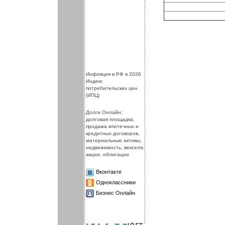
.
.
Инфляция в РФ в 2026
Индекс
потребительских цен
(ИПЦ)
Долги Онлайн:
долговая площадка,
продажа ипотечных и
кредитных договоров,
материальные активы,
недвижимость, векселя,
акции, облигации
Вконтакте
Одноклассники
Бизнес Онлайн