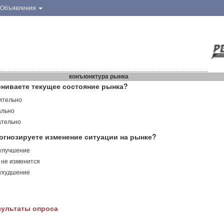
Объявления
конъюнктура рынка
ениваете текущее состояние рынка?
ительно
ально
ательно
огнозируете изменение ситуации на рынке?
 улучшение
 не изменится
 ухудшение
зультаты опроса