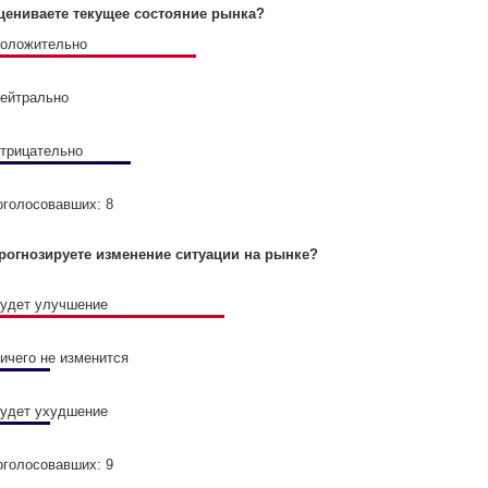
цениваете текущее состояние рынка?
положительно
нейтрально
отрицательно
оголосовавших: 8
рогнозируете изменение ситуации на рынке?
будет улучшение
ничего не изменится
будет ухудшение
оголосовавших: 9