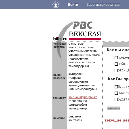
Войти
Зарегистрироваться
.
.
.
о системе
новости системы
Как вы оц
участники системы
установка терминала
полож
подключение
вопросы и ответы
нейтр
техподдержка
отриц
котировки
Как Вы пр
графики
мероприятия
законодательство
будет
инв. меморандумы
ничего
конъюнктура рынка
будет
голосование
фотоальбом
калькулятор
реклама
текущие ре
контакты