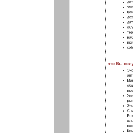
дат
эми
цен
дох
дат
объ
тер
наб
при
соб
что Вы пол
Эко
авт
Мак
общ
пр
Уни
рын
Эко
Сни
Век
аль
нап
Ком