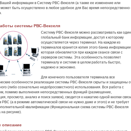
Вашей информации в Систему РВС-Векселя (а также ее изменение или
 может быть осуществлено в любое удобное для Вас время непосредственно 
.
аботы системы РВС-Векселя
Систему РВС-Векселя можно рассматривать как один
глобальный банк информации, доступ к которому
осуществляется через терминал. На каждом из
терминалов хранится копия этого банка информации
которая обновляется при каждом сеансе связи с
сервером системы. Эта особенность позволяет
терминалу и системе в целом работать быстро,
надежно и экономно.
Для конечного пользователя терминала все
ческие особенности реализации системы РВС-Векселя скрыты и защищены о
ного (либо сознательно недобросовестного) использования. Вся работа с
м, помимо выполнения непосредственных функций (размещение,
ия, просмотр, анализ и поиск заявок), сводится к нажатию одной кнопки связ
м РВС (а в режиме автоматической связи не нужно даже и этого) и не требует
ополнительной квалификации (Функциональная схема системы РВС-Векселя
 на рисунке).
е описание