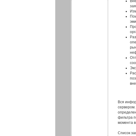
Вне
зая
Изм
Пои
эми
Про
орг
Раз
опе
рын
неф
Отп
соо
Экс
Рас
поз
вне
Вся инфор
сервером.
определен
фильтра п
момента в
Список за