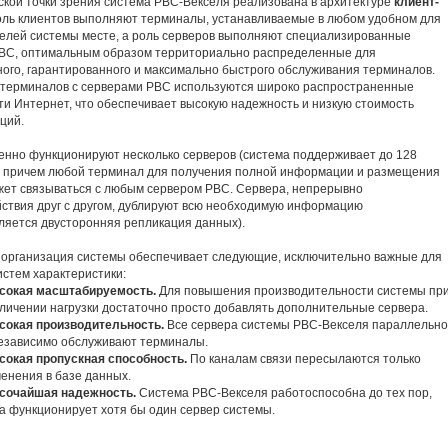
ской точки зрения система РВС-Векселя реализована в архитектуре
клиент-
роль клиентов выполняют терминалы, устанавливаемые в любом удобном для
елей системы месте, а роль серверов выполняют специализированные
ВС, оптимальным образом территориально распределенные для
ого, гарантированного и максимально быстрого обслуживания терминалов.
 терминалов с серверами РВС используются широко распространенные
ти Интернет, что обеспечивает высокую надежность и низкую стоимость
ций.
нно функционируют несколько серверов (система поддерживает до 128
, причем любой терминал для получения полной информации и размещения
жет связываться с любым сервером РВС. Сервера, непрерывно
ствия друг с другом, дублируют всю необходимую информацию
ляется двусторонняя репликация данных).
организация системы обеспечивает следующие, исключительно важные для
истем характеристики:
сокая масштабируемость.
Для повышения производительности системы пр
личении нагрузки достаточно просто добавлять дополнительные сервера.
сокая производительность.
Все сервера системы РВС-Векселя параллельно
езависимо обслуживают терминалы.
сокая пропускная способность.
По каналам связи пересылаются только
енения в базе данных.
сочайшая надежность.
Система РВС-Векселя работоспособна до тех пор,
а функционирует хотя бы один сервер системы.