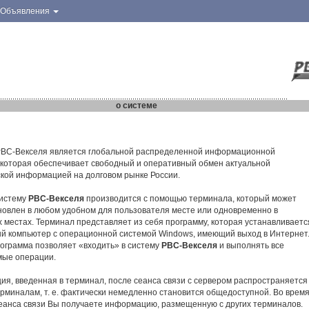
Объявления
о системе
ВС-Векселя является глобальной распределенной информационной
 которая обеспечивает свободный и оперативный обмен актуальной
кой информацией на долговом рынке России.
систему
РВС-Векселя
производится с помощью терминала, который может
новлен в любом удобном для пользователя месте или одновременно в
х местах. Терминал представляет из себя программу, которая устанавливаетс
й компьютер с операционной системой Windows, имеющий выход в Интернет
ограмма позволяет «входить» в систему
РВС-Векселя
и выполнять все
мые операции.
я, введенная в терминал, после сеанса связи с сервером распространяется
ерминалам, т. е. фактически немедленно становится общедоступной. Во врем
сеанса связи Вы получаете информацию, размещенную с других терминалов.