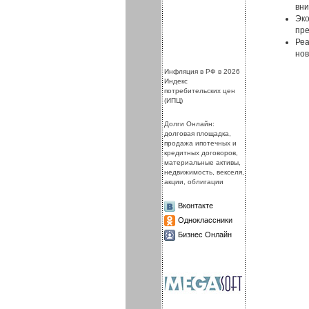
вни
Эко
пр
Реа
нов
.
.
Инфляция в РФ в 2026
Индекс
потребительских цен
(ИПЦ)
Долги Онлайн:
долговая площадка,
продажа ипотечных и
кредитных договоров,
материальные активы,
недвижимость, векселя,
акции, облигации
Вконтакте
Одноклассники
Бизнес Онлайн