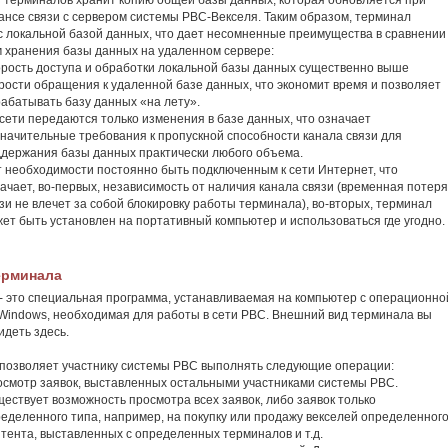
 терминалов хранит копию общей базы данных, которая обновляется при
ансе связи с сервером системы РВС-Векселя. Таким образом, терминал
с локальной базой данных, что дает несомненные преимущества в сравнении
 хранения базы данных на удаленном сервере:
рость доступа и обработки локальной базы данных существенно выше
рости обращения к удаленной базе данных, что экономит время и позволяет
абатывать базу данных «на лету».
сети передаются только изменения в базе данных, что означает
начительные требования к пропускной способности канала связи для
держания базы данных практически любого объема.
 необходимости постоянно быть подключенным к сети Интернет, что
ачает, во-первых, независимость от наличия канала связи (временная потеря
зи не влечет за собой блокировку работы терминала), во-вторых, терминал
ет быть установлен на портативный компьютер и использоваться где угодно.
ерминала
- это специальная программа, устанавливаемая на компьютер с операционно
Windows, необходимая для работы в сети РВС. Внешний вид терминала вы
идеть здесь.
позволяет участнику системы РВС выполнять следующие операции:
смотр заявок, выставленных остальными участниками системы РВС.
ествует возможность просмотра всех заявок, либо заявок только
еделенного типа, например, на покупку или продажу векселей определенног
тента, выставленных с определенных терминалов и т.д.