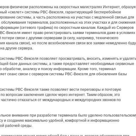
веров физически расположены на скоростных магистралях Интернет, образуя
ный «скелет» системы РВС-Векселя, гарантирующий бесперебойное
рование системы, а часть расположена на участках с медленной связью для
 обслуживания терминалов, расположенных на этих участках и для снижения
нформации (сетевого трафика) по скоростным каналам. Каждый из Серверов
ВС-Векселя имеет право регистрировать заявки терминалов даже в условиях
 потери связи с другими серверами (в силу, например, технического
ия канала связи), но после возобновления связи все заявки немедленно буду
на другие сервера.
системы РВС-Векселя позволяет просматривать, вносить, изменять и удалят
общей базе данных системы, а также предоставляет необходимые сервисные
о обработке, анализу и поиску информации. Кроме того, терминал
яет сеанс связи с сервером системы РВС-Векселя для обновления базы
системы РВС-Векселя также позволяет вести переговоры и почтовую
 по вопросам заключения сделок через интернет. Таким образом, это
 частично отказаться от международных и междугородних звонков по
льное внимание при разработке терминала было уделено пользовательском
у и созданию максимально удобной, комфортной и информационно
ой рабочей среды.