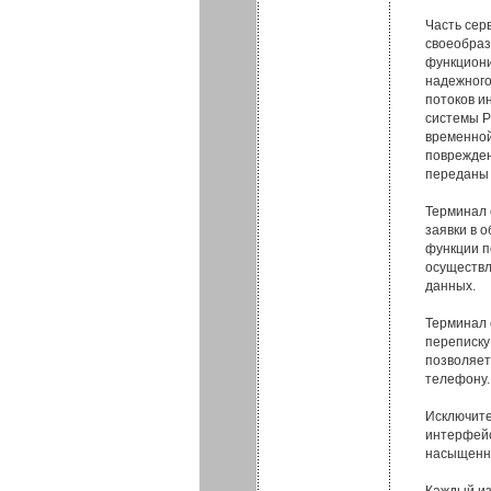
Часть сер
своеобраз
функциони
надежного
потоков и
системы Р
временной
поврежден
переданы 
Терминал 
заявки в 
функции п
осуществл
данных.
Терминал 
переписку
позволяет
телефону.
Исключите
интерфейс
насыщенн