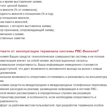
а и время выставления заявки;
тент ценной бумаги;
а векселя (% от номинала);
одность векселя к погашению (% в год);
а погашения векселя;
ем пакета векселей;
минал, с которого выставлена заявка;
ор признаков, сопровождающий заявку;
мечания к заявке;
ственные заметки.
учаете от эксплуатации терминала системы РВС-Векселя?
номия Ваших средств: технологическое совершенство системы и ее полная
оматизация влечет за собой низкие эксплуатационные затраты.
симальная оперативность: Ваша информация немедленно становится
едоступной, что дает возможность мгновенного выхода на рынок с новым
едложением.
кальная возможность оперативно отслеживать и реагировать на конъюнктуру
ка.
номию средств на междугородние и международные телефонные переговоры
жение расходов на рекламу: размещение информации в системе РВС-
селя можно рассматривать в определенных случаях как разумную
тернативу рекламе, в особенности, если необходима оперативность и
равленность.
форт за рабочим местом пользователя: при разработке терминала особое