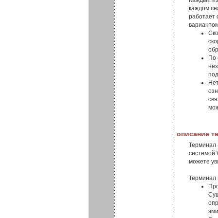
Каждый из
каждом се
работает 
вариантом
Ско
ско
обр
По 
нез
под
Нет
озн
свя
мож
описание т
Терминал 
системой 
можете ув
Терминал 
Про
Сущ
опр
эми