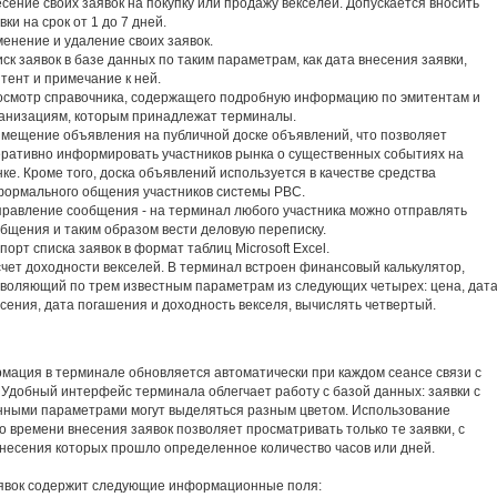
сение своих заявок на покупку или продажу векселей. Допускается вносить
вки на срок от 1 до 7 дней.
енение и удаление своих заявок.
ск заявок в базе данных по таким параметрам, как дата внесения заявки,
тент и примечание к ней.
смотр справочника, содержащего подробную информацию по эмитентам и
анизациям, которым принадлежат терминалы.
мещение объявления на публичной доске объявлений, что позволяет
ративно информировать участников рынка о существенных событиях на
ке. Кроме того, доска объявлений используется в качестве средства
ормального общения участников системы РВС.
равление сообщения - на терминал любого участника можно отправлять
бщения и таким образом вести деловую переписку.
порт списка заявок в формат таблиц Microsoft Ехсеl.
чет доходности векселей. В терминал встроен финансовый калькулятор,
воляющий по трем известным параметрам из следующих четырех: цена, дат
сения, дата погашения и доходность векселя, вычислять четвертый.
мация в терминале обновляется автоматически при каждом сеансе связи с
 Удобный интерфейс терминала облегчает работу с базой данных: заявки с
ными параметрами могут выделяться разным цветом. Использование
о времени внесения заявок позволяет просматривать только те заявки, с
несения которых прошло определенное количество часов или дней.
явок содержит следующие информационные поля: