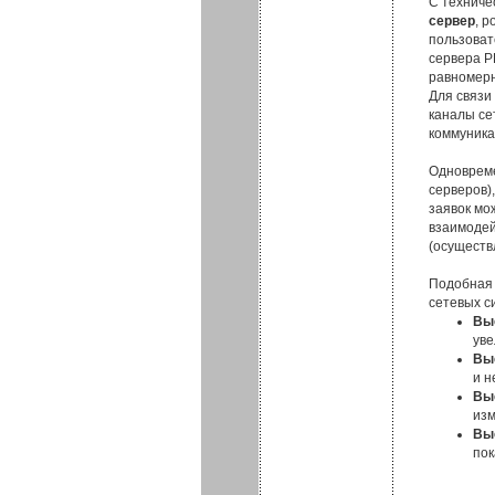
С техниче
сервер
, 
пользоват
сервера Р
равномерн
Для связи
каналы се
коммуника
Одновреме
серверов)
заявок мо
взаимодей
(осуществ
Подобная 
сетевых с
Вы
уве
Вы
и н
Вы
изм
Вы
пок