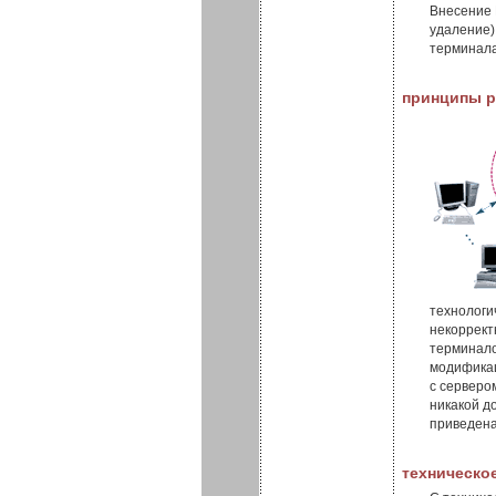
Внесение 
удаление)
терминала
принципы р
технологи
некоррект
терминало
модификац
с серверо
никакой д
приведена
техническо