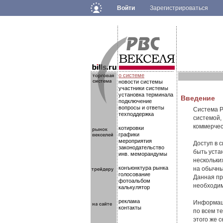
Войти
Зарегистрироваться
.
.
.
о системе
новости системы
участники системы
установка терминала
Введение
подключение
вопросы и ответы
Система Р
техподдержка
системой,
коммерчес
котировки
графики
мероприятия
Доступ в 
законодательство
быть уста
инв. меморандумы
нескольки
конъюнктура рынка
на обычны
голосование
Данная пр
фотоальбом
необходи
калькулятор
реклама
Информаци
контакты
по всем т
этого же 