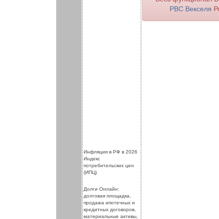
РВС Векселя
Ро
.
.
Инфляция в РФ в 2026
Индекс
потребительских цен
(ИПЦ)
Долги Онлайн:
долговая площадка,
продажа ипотечных и
кредитных договоров,
материальные активы,