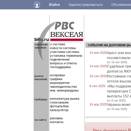
Войти
Зарегистрироваться
Объявлен
.
.
.
о системе
события на долговом р
новости системы
участники системы
14 ноя 2025
Арест или ипо
установка терминала
посоветовали
подключение
(от 14 ноя 2025)
вопросы и ответы
14 ноя 2025
Судебные при
техподдержка
долгов за ЖКУ
котировки
10 сен 2025
Ростовчане с
графики
хотела взыска
мероприятия
8 сен 2025
«Мы поддержим
законодательство
инв. меморандумы
прокуратура О
выплаты 152 м
конъюнктура рынка
(от 8 сен 2025)
голосование
24 апр 2025
Украина может
фотоальбом
(от 24 апр 2025)
калькулятор
реклама
контакты
Весь функционал B