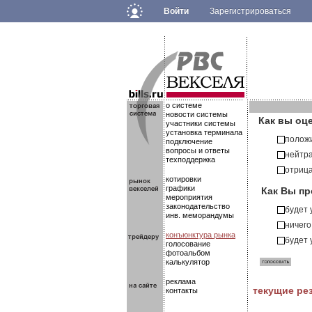
Войти
Зарегистрироваться
.
.
.
о системе
новости системы
Как вы оц
участники системы
установка терминала
полож
подключение
вопросы и ответы
нейтр
техподдержка
отриц
котировки
Как Вы пр
графики
мероприятия
законодательство
будет
инв. меморандумы
ничего
конъюнктура рынка
будет
голосование
фотоальбом
калькулятор
реклама
текущие ре
контакты