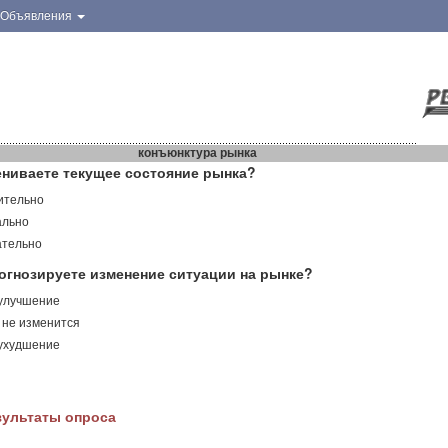
Объявления
конъюнктура рынка
ениваете текущее состояние рынка?
ительно
ально
ательно
огнозируете изменение ситуации на рынке?
 улучшение
 не изменится
 ухудшение
зультаты опроса