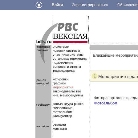
Войти
Зарегистрироваться
Объявлен
.
.
.
о системе
новости системы
участники системы
Ближайшие мероприяти
установка терминала
подключение
вопросы и ответы
техподдержка
Мероприятия в данн
котировки
графики
мероприятия
законодательство
инв. меморандумы
Фоторепортажи с преды
Фотоальбом
.
конъюнктура рынка
голосование
фотоальбом
калькулятор
реклама
контакты