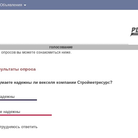
Объявления
голосование
 опросов вы можете ознакомиться ниже.
зультаты опроса
умаете надежны ли векселя компании Стройметресурс?
надежны
не надежны
атрудняюсь ответить