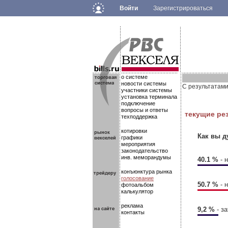
Войти
Зарегистрироваться
.
.
.
о системе
новости системы
С результатами
участники системы
установка терминала
подключение
вопросы и ответы
текущие ре
техподдержка
котировки
Как вы д
графики
мероприятия
законодательство
инв. меморандумы
40.1 %
- 
конъюнктура рынка
голосование
50.7 %
- 
фотоальбом
калькулятор
реклама
9,2 %
- з
контакты