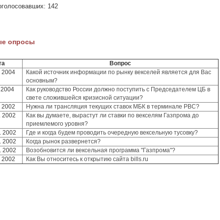
оголосовавших: 142
ые опросы
та
Вопрос
. 2004
Какой источник информации по рынку векселей является для Вас
основным?
 2004
Как руководство России должно поступить с Председателем ЦБ в
свете сложившейся кризисной ситуации?
. 2002
Нужна ли трансляция текущих ставок МБК в терминале РВС?
. 2002
Как вы думаете, вырастут ли ставки по векселям Газпрома до
приемлемого уровня?
. 2002
Где и когда будем проводить очередную вексельную тусовку?
. 2002
Когда рынок развернется?
. 2002
Возобновится ли вексельная программа "Газпрома"?
. 2002
Как Вы относитесь к открытию сайта bills.ru