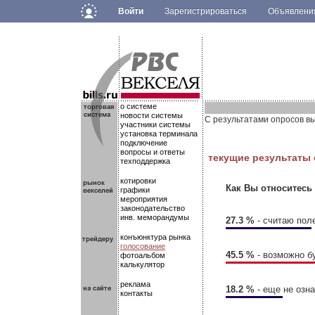
Войти
Зарегистрироваться
Объявлен
.
.
.
о системе
новости системы
С результатами опросов в
участники системы
установка терминала
подключение
вопросы и ответы
текущие результаты
техподдержка
котировки
Как Вы относитесь 
графики
мероприятия
законодательство
инв. меморандумы
27.3 %
- считаю пол
конъюнктура рынка
голосование
45.5 %
- возможно б
фотоальбом
калькулятор
реклама
18.2 %
- еще не озн
контакты