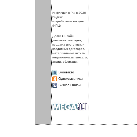
.
.
Инфляция в РФ в 2026
Индекс
потребительских цен
(ИПЦ)
Долги Онлайн:
долговая площадка,
продажа ипотечных и
кредитных договоров,
материальные активы,
недвижимость, векселя,
акции, облигации
Вконтакте
Одноклассники
Бизнес Онлайн