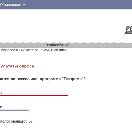
Объявления
голосование
 опросов вы можете ознакомиться ниже.
зультаты опроса
ится ли вексельная программа "Газпрома"?
да
нет
оголосовавших: 57