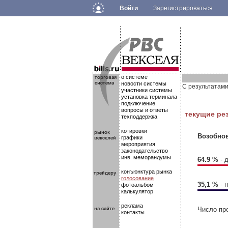
Войти
Зарегистрироваться
.
.
.
о системе
новости системы
С результатами
участники системы
установка терминала
подключение
вопросы и ответы
текущие ре
техподдержка
котировки
Возобнов
графики
мероприятия
законодательство
инв. меморандумы
64.9 %
- 
конъюнктура рынка
голосование
35,1 %
- 
фотоальбом
калькулятор
реклама
Число пр
контакты