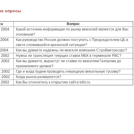
ые опросы
та
Вопрос
. 2004
Какой источник информации по рынку векселей является для Вас
основным?
 2004
Как руководство России должно поступить с Председателем ЦБ в
свете сложившейся кризисной ситуации?
 2004
Как вы думаете надежны ли векселя компании Стройметресурс?
. 2002
Нужна ли трансляция текущих ставок МБК в терминале РВС?
. 2002
Как вы думаете, вырастут ли ставки по векселям Газпрома до
приемлемого уровня?
. 2002
Где и когда будем проводить очередную вексельную тусовку?
. 2002
Когда рынок развернется?
. 2002
Как Вы относитесь к открытию сайта bills.ru