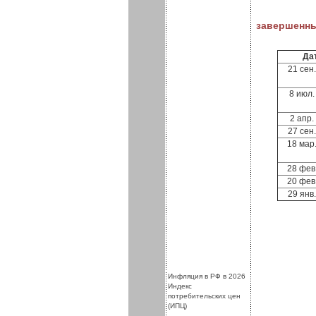
завершенн
Да
21 сен
8 июл.
2 апр.
27 сен
18 мар
28 фев
20 фев
29 янв
.
.
Инфляция в РФ в 2026
Индекс
потребительских цен
(ИПЦ)