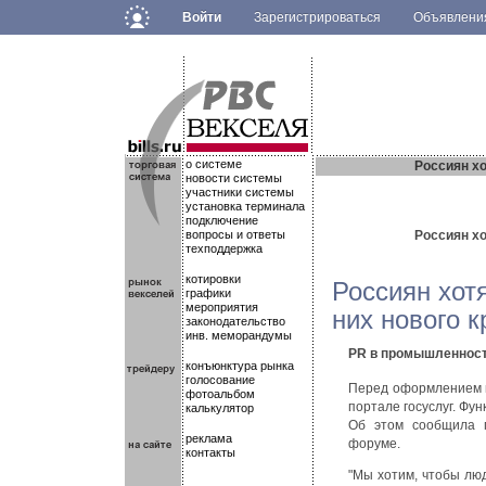
Войти
Зарегистрироваться
Объявлен
.
.
.
о системе
Россиян хо
новости системы
участники системы
установка терминала
подключение
вопросы и ответы
Россиян хо
техподдержка
котировки
Россиян хот
графики
мероприятия
них нового к
законодательство
инв. меморандумы
PR в промышленнос
конъюнктура рынка
голосование
Перед оформлением н
фотоальбом
портале госуслуг. Фу
калькулятор
Об этом сообщила 
реклама
форуме.
контакты
"Мы хотим, чтобы люд