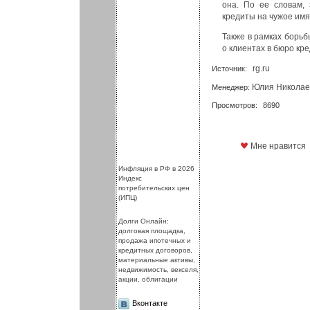
она. По ее словам,
кредиты на чужое имя
Также в рамках борь
о клиентах в бюро кр
rg.ru
Источник:
Юлия Николае
Менеджер:
Просмотров:
8690
Мне нравится
.
.
Инфляция в РФ в 2026
Индекс
потребительских цен
(ИПЦ)
Долги Онлайн:
долговая площадка,
продажа ипотечных и
кредитных договоров,
материальные активы,
недвижимость, векселя,
акции, облигации
Вконтакте