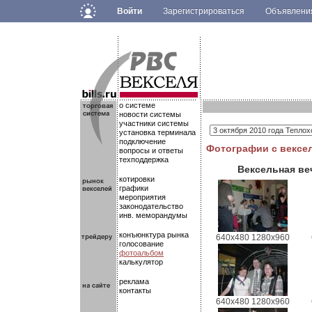
Войти
Зарегистрироваться
Объявлен
.
.
.
о системе
новости системы
участники системы
установка терминала
подключение
Фотографии с вексе
вопросы и ответы
техподдержка
Вексельная ве
котировки
графики
мероприятия
законодательство
инв. меморандумы
конъюнктура рынка
640x480
1280x960
голосование
фотоальбом
калькулятор
реклама
контакты
640x480
1280x960