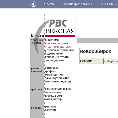
Войти
Зарегистрироваться
Объявлен
.
.
.
о системе
новости системы
участники системы
установка терминала
Новосибирск
подключение
вопросы и ответы
техподдержка
Регион:
Сибирский
котировки
графики
мероприятия
законодательство
инв. меморандумы
конъюнктура рынка
голосование
фотоальбом
калькулятор
реклама
контакты