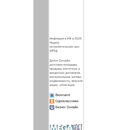
.
.
Инфляция в РФ в 2026
Индекс
потребительских цен
(ИПЦ)
Долги Онлайн:
долговая площадка,
продажа ипотечных и
кредитных договоров,
материальные активы,
недвижимость, векселя,
акции, облигации
Вконтакте
Одноклассники
Бизнес Онлайн