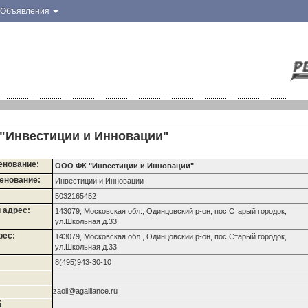
Объявления
"Инвестиции и Инновации"
енование:
ООО ФК "Инвестиции и Инновации"
енование:
Инвестиции и Инновации
5032165452
 адрес:
143079, Московская обл., Одинцовский р-он, пос.Старый городок,
ул.Школьная д.33
рес:
143079, Московская обл., Одинцовский р-он, пос.Старый городок,
ул.Школьная д.33
8(495)943-30-10
zaoii@agalliance.ru
й