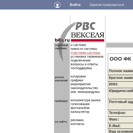
Войти
Зарегистрироваться
.
.
.
о системе
новости системы
участники системы
установка терминала
ООО ФК 
подключение
вопросы и ответы
техподдержка
Полное наим
котировки
Краткое наим
графики
мероприятия
ИНН:
законодательство
Юридический
инв. меморандумы
конъюнктура рынка
Почтовый ад
голосование
фотоальбом
калькулятор
Телефон:
Факс:
реклама
контакты
E-Mail:
Вид основно