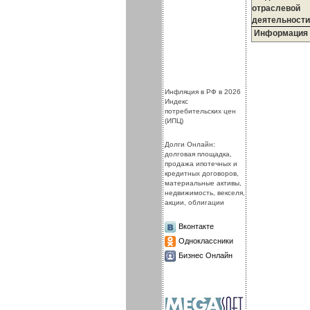
отраслевой
деятельности
Информация
.
.
Инфляция в РФ в 2026
Индекс
потребительских цен
(ИПЦ)
Долги Онлайн:
долговая площадка,
продажа ипотечных и
кредитных договоров,
материальные активы,
недвижимость, векселя,
акции, облигации
Вконтакте
Одноклассники
Бизнес Онлайн