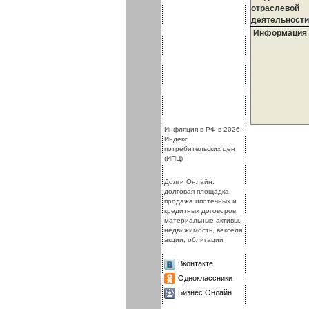
отраслевой
деятельности
Информация
.
.
Инфляция в РФ в 2026
Индекс
потребительских цен
(ИПЦ)
Долги Онлайн:
долговая площадка,
продажа ипотечных и
кредитных договоров,
материальные активы,
недвижимость, векселя,
акции, облигации
Вконтакте
Одноклассники
Бизнес Онлайн