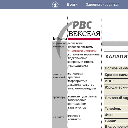
Войти
Зарегистрироваться
.
.
.
о системе
новости системы
участники системы
установка терминала
КАЛАПИ
подключение
вопросы и ответы
техподдержка
Полное наим
котировки
Краткое наим
графики
мероприятия
ИНН:
законодательство
Юридический
инв. меморандумы
конъюнктура рынка
Почтовый ад
голосование
фотоальбом
калькулятор
Телефон:
Факс:
реклама
контакты
E-Mail:
Вид основно