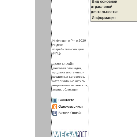
Вид основной
отраслевой
деятельности:
Информация
.
.
Инфляция в РФ в 2026
Индекс
потребительских цен
(ИПЦ)
Долги Онлайн:
долговая площадка,
продажа ипотечных и
кредитных договоров,
материальные активы,
недвижимость, векселя,
акции, облигации
Вконтакте
Одноклассники
Бизнес Онлайн