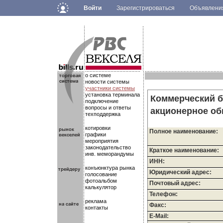
Войти
Зарегистрироваться
Объявлен
.
.
.
о системе
новости системы
участники системы
установка терминала
Коммерческий б
подключение
вопросы и ответы
акционерное о
техподдержка
котировки
Полное наименование:
графики
мероприятия
законодательство
Краткое наименование:
инв. меморандумы
ИНН:
конъюнктура рынка
Юридический адрес:
голосование
фотоальбом
Почтовый адрес:
калькулятор
Телефон:
реклама
Факс:
контакты
E-Mail: