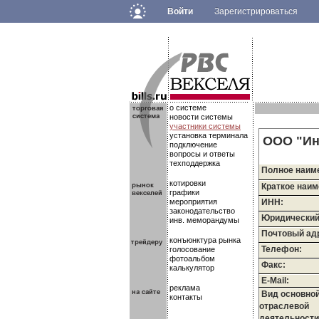
Войти
Зарегистрироваться
.
.
.
о системе
новости системы
участники системы
установка терминала
ООО "Ин
подключение
вопросы и ответы
техподдержка
Полное наим
котировки
Краткое наим
графики
мероприятия
ИНН:
законодательство
Юридический
инв. меморандумы
Почтовый ад
конъюнктура рынка
Телефон:
голосование
фотоальбом
Факс:
калькулятор
E-Mail:
реклама
Вид основно
контакты
отраслевой
деятельности