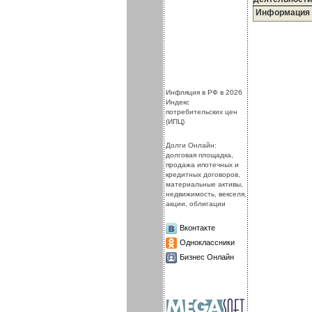
Информация
.
.
Инфляция в РФ в 2026
Индекс
потребительских цен
(ИПЦ)
Долги Онлайн:
долговая площадка,
продажа ипотечных и
кредитных договоров,
материальные активы,
недвижимость, векселя,
акции, облигации
Вконтакте
Одноклассники
Бизнес Онлайн