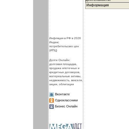
Информация
.
.
Инфляция в РФ в 2026
Индекс
потребительских цен
(ИПЦ)
Долги Онлайн:
долговая площадка,
продажа ипотечных и
кредитных договоров,
материальные активы,
недвижимость, векселя,
акции, облигации
Вконтакте
Одноклассники
Бизнес Онлайн