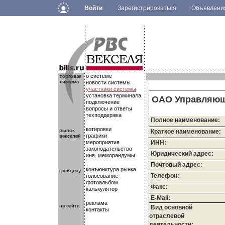
Войти
Зарегистрироваться
Объявлен
.
.
.
о системе
новости системы
участники системы
установка терминала
ОАО Управляюща
подключение
вопросы и ответы
техподдержка
Полное наименование:
котировки
Краткое наименование:
графики
мероприятия
ИНН:
законодательство
Юридический адрес:
инв. меморандумы
Почтовый адрес:
конъюнктура рынка
Телефон:
голосование
фотоальбом
Факс:
калькулятор
E-Mail:
реклама
Вид основной
контакты
отраслевой
деятельности: