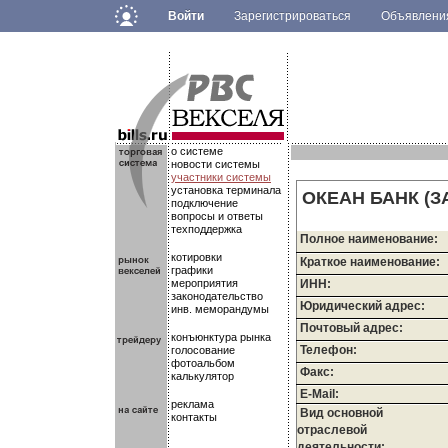
Войти
Зарегистрироваться
Объявлен
.
.
.
о системе
новости системы
участники системы
установка терминала
ОКЕАН БАНК (З
подключение
вопросы и ответы
техподдержка
Полное наименование:
котировки
Краткое наименование:
графики
мероприятия
ИНН:
законодательство
Юридический адрес:
инв. меморандумы
Почтовый адрес:
конъюнктура рынка
Телефон:
голосование
фотоальбом
Факс:
калькулятор
E-Mail:
реклама
Вид основной
контакты
отраслевой
деятельности: