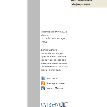
Информация
.
.
Инфляция в РФ в 2026
Индекс
потребительских цен
(ИПЦ)
Долги Онлайн:
долговая площадка,
продажа ипотечных и
кредитных договоров,
материальные активы,
недвижимость, векселя,
акции, облигации
Вконтакте
Одноклассники
Бизнес Онлайн