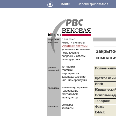
Войти
Зарегистрироваться
.
.
.
о системе
новости системы
участники системы
установка терминала
Закрыто
подключение
вопросы и ответы
компан
техподдержка
котировки
Полное наим
графики
мероприятия
законодательство
Краткое наим
инв. меморандумы
ИНН:
конъюнктура рынка
Юридический
голосование
фотоальбом
Почтовый ад
калькулятор
Телефон:
реклама
Факс:
контакты
E-Mail: