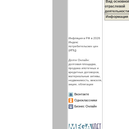
Вид основно
отраслевой
деятельности
Информация
.
.
Инфляция в РФ в 2026
Индекс
потребительских цен
(ИПЦ)
Долги Онлайн:
долговая площадка,
продажа ипотечных и
кредитных договоров,
материальные активы,
недвижимость, векселя,
акции, облигации
Вконтакте
Одноклассники
Бизнес Онлайн