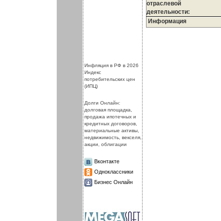
отраслевой
деятельности:
Информация
.
.
Инфляция в РФ в 2026
Индекс
потребительских цен
(ИПЦ)
Долги Онлайн:
долговая площадка,
продажа ипотечных и
кредитных договоров,
материальные активы,
недвижимость, векселя,
акции, облигации
Вконтакте
Одноклассники
Бизнес Онлайн