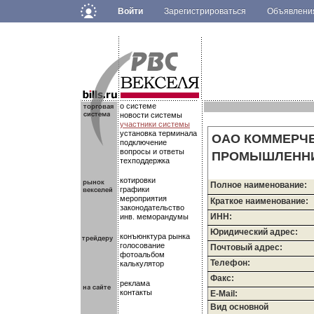
Войти
Зарегистрироваться
Объявлен
.
.
.
о системе
новости системы
участники системы
установка терминала
ОАО КОММЕРЧЕ
подключение
вопросы и ответы
ПРОМЫШЛЕНН
техподдержка
котировки
Полное наименование:
графики
мероприятия
Краткое наименование:
законодательство
ИНН:
инв. меморандумы
Юридический адрес:
конъюнктура рынка
голосование
Почтовый адрес:
фотоальбом
Телефон:
калькулятор
Факс:
реклама
контакты
E-Mail:
Вид основной