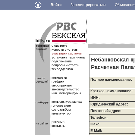
Войти
Зарегистрироваться
Объявлен
.
.
.
о системе
новости системы
участники системы
установка терминала
Небанковская к
подключение
вопросы и ответы
Расчетная Пала
техподдержка
котировки
Полное наименование:
графики
мероприятия
законодательство
Краткое наименование:
инв. меморандумы
ИНН:
конъюнктура рынка
Юридический адрес:
голосование
фотоальбом
Почтовый адрес:
калькулятор
Телефон:
реклама
Факс:
контакты
E-Mail: