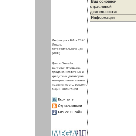
Вид основной
отраслевой
деятельности:
Информация
.
.
Инфляция в РФ в 2026
Индекс
потребительских цен
(ИПЦ)
Долги Онлайн:
долговая площадка,
продажа ипотечных и
кредитных договоров,
материальные активы,
недвижимость, векселя,
акции, облигации
Вконтакте
Одноклассники
Бизнес Онлайн