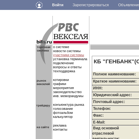
Войти
Зарегистрироваться
Объявлен
.
.
.
о системе
новости системы
участники системы
установка терминала
КБ "ГЕНБАНК"(
подключение
вопросы и ответы
техподдержка
Полное наименование:
котировки
Краткое наименование:
графики
мероприятия
ИНН:
законодательство
Юридический адрес:
инв. меморандумы
Почтовый адрес:
конъюнктура рынка
Телефон:
голосование
фотоальбом
Факс:
калькулятор
E-Mail:
реклама
Вид основной
контакты
отраслевой
деятельности: