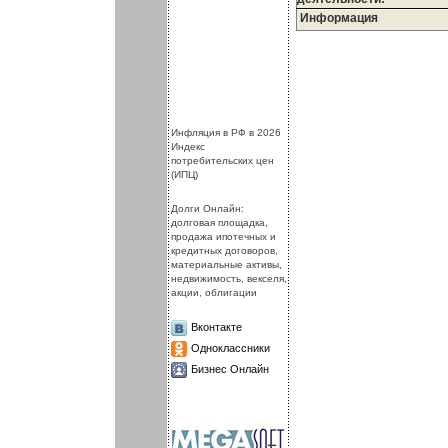
Информация
.
.
Инфляция в РФ в 2026
Индекс
потребительских цен
(ИПЦ)
Долги Онлайн:
долговая площадка,
продажа ипотечных и
кредитных договоров,
материальные активы,
недвижимость, векселя,
акции, облигации
Вконтакте
Одноклассники
Бизнес Онлайн