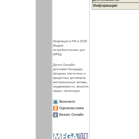
Информация
.
.
Инфляция в РФ в 2026
Индекс
потребительских цен
(ИПЦ)
Долги Онлайн:
долговая площадка,
продажа ипотечных и
кредитных договоров,
материальные активы,
недвижимость, векселя,
акции, облигации
Вконтакте
Одноклассники
Бизнес Онлайн