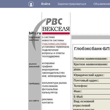
Войти
Зарегистрироваться
Объявлен
.
.
.
о системе
новости системы
участники системы
установка терминала
Глобэксбанк-Б
подключение
вопросы и ответы
техподдержка
Полное наименование:
котировки
Краткое наименование:
графики
мероприятия
ИНН:
законодательство
Юридический адрес:
инв. меморандумы
Почтовый адрес:
конъюнктура рынка
Телефон:
голосование
фотоальбом
Факс:
калькулятор
E-Mail:
реклама
Вид основной
контакты
отраслевой
деятельности: