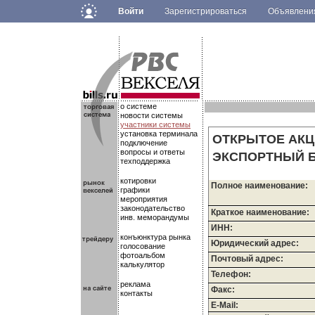
Войти
Зарегистрироваться
Объявлен
.
.
.
о системе
новости системы
участники системы
установка терминала
ОТКРЫТОЕ АК
подключение
вопросы и ответы
ЭКСПОРТНЫЙ Б
техподдержка
котировки
Полное наименование:
графики
мероприятия
законодательство
Краткое наименование:
инв. меморандумы
ИНН:
конъюнктура рынка
Юридический адрес:
голосование
фотоальбом
Почтовый адрес:
калькулятор
Телефон:
реклама
Факс:
контакты
E-Mail: