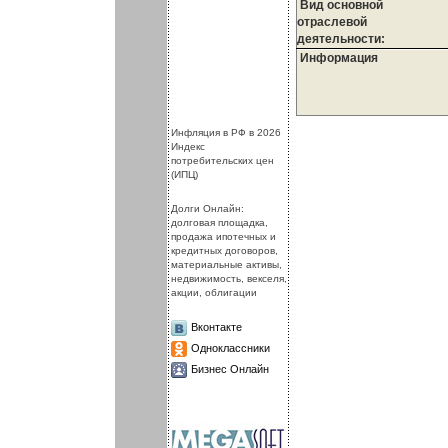
Вид основной
отраслевой
деятельности:
Информация
.
.
Инфляция в РФ в 2026
Индекс
потребительских цен
(ИПЦ)
Долги Онлайн:
долговая площадка,
продажа ипотечных и
кредитных договоров,
материальные активы,
недвижимость, векселя,
акции, облигации
Вконтакте
Одноклассники
Бизнес Онлайн