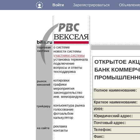
Войти
Зарегистрироваться
Объявлен
.
.
.
о системе
новости системы
участники системы
установка терминала
ОТКРЫТОЕ АК
подключение
вопросы и ответы
БАНК КОММЕРЧ
техподдержка
ПРОМЫШЛЕНН
котировки
графики
мероприятия
Полное наименование:
законодательство
инв. меморандумы
Краткое наименование:
конъюнктура рынка
ИНН:
голосование
фотоальбом
Юридический адрес:
калькулятор
Почтовый адрес:
реклама
Телефон:
контакты
Факс: