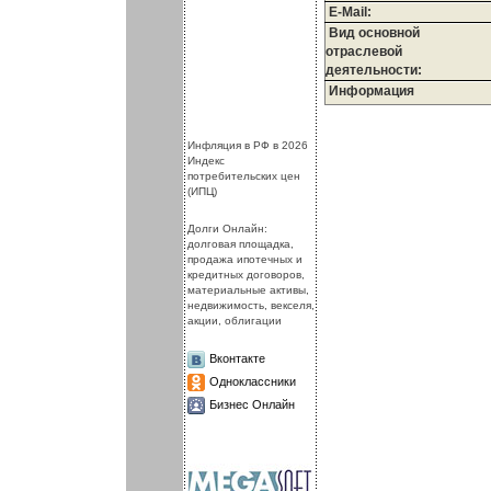
E-Mail:
Вид основной
отраслевой
деятельности:
Информация
.
.
Инфляция в РФ в 2026
Индекс
потребительских цен
(ИПЦ)
Долги Онлайн:
долговая площадка,
продажа ипотечных и
кредитных договоров,
материальные активы,
недвижимость, векселя,
акции, облигации
Вконтакте
Одноклассники
Бизнес Онлайн