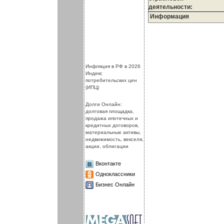
деятельности:
Информация
.
.
Инфляция в РФ в 2026
Индекс
потребительских цен
(ИПЦ)
Долги Онлайн:
долговая площадка,
продажа ипотечных и
кредитных договоров,
материальные активы,
недвижимость, векселя,
акции, облигации
Вконтакте
Одноклассники
Бизнес Онлайн