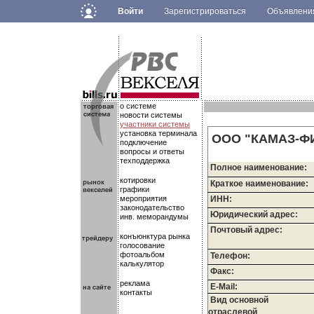
Войти
Зарегистрироваться
Объявлен
.
.
.
о системе
новости системы
участники системы
установка терминала
ООО "КАМАЗ-Ф
подключение
вопросы и ответы
техподдержка
Полное наименование:
котировки
Краткое наименование:
графики
мероприятия
ИНН:
законодательство
Юридический адрес:
инв. меморандумы
Почтовый адрес:
конъюнктура рынка
голосование
фотоальбом
Телефон:
калькулятор
Факс:
реклама
E-Mail:
контакты
Вид основной
отраслевой