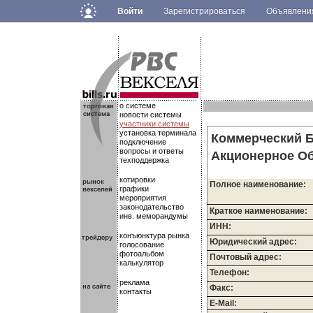
Войти
Зарегистрироваться
Объявлен
.
.
.
о системе
новости системы
участники системы
установка терминала
Коммерческий Б
подключение
вопросы и ответы
Акционерное О
техподдержка
котировки
Полное наименование:
графики
мероприятия
законодательство
Краткое наименование:
инв. меморандумы
ИНН:
конъюнктура рынка
Юридический адрес:
голосование
фотоальбом
Почтовый адрес:
калькулятор
Телефон:
реклама
Факс:
контакты
E-Mail: