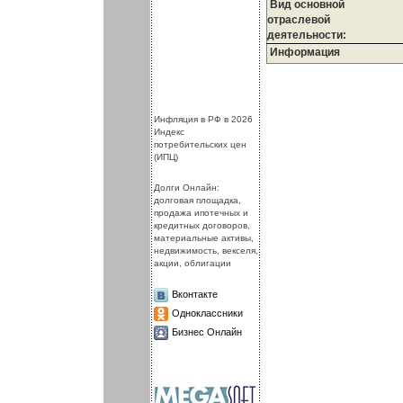
Вид основной
отраслевой
деятельности:
Информация
.
.
Инфляция в РФ в 2026
Индекс
потребительских цен
(ИПЦ)
Долги Онлайн:
долговая площадка,
продажа ипотечных и
кредитных договоров,
материальные активы,
недвижимость, векселя,
акции, облигации
Вконтакте
Одноклассники
Бизнес Онлайн