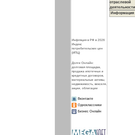
отраслевой
деятельности
Информация
.
.
Инфляция в РФ в 2026
Индекс
потребительских цен
(ИПЦ)
Долги Онлайн:
долговая площадка,
продажа ипотечных и
кредитных договоров,
материальные активы,
недвижимость, векселя,
акции, облигации
Вконтакте
Одноклассники
Бизнес Онлайн