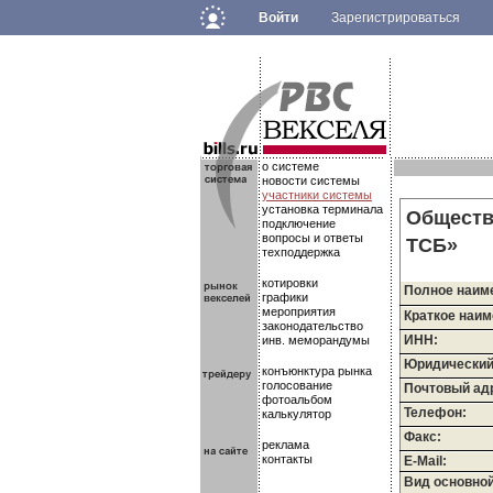
Войти
Зарегистрироваться
.
.
.
о системе
новости системы
участники системы
установка терминала
Обществ
подключение
вопросы и ответы
ТСБ»
техподдержка
котировки
Полное наим
графики
мероприятия
Краткое наим
законодательство
ИНН:
инв. меморандумы
Юридический
конъюнктура рынка
голосование
Почтовый ад
фотоальбом
Телефон:
калькулятор
Факс:
реклама
контакты
E-Mail:
Вид основно