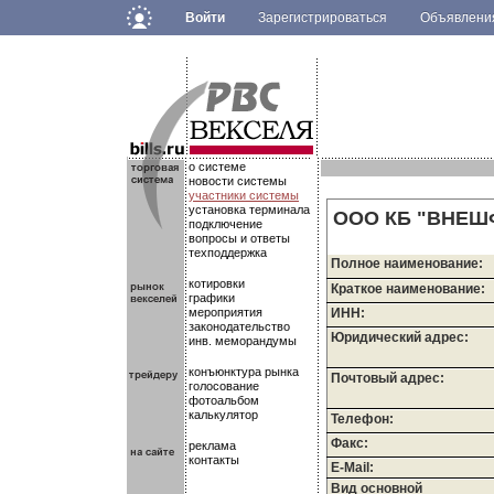
Войти
Зарегистрироваться
Объявлен
.
.
.
о системе
новости системы
участники системы
установка терминала
ООО КБ "ВНЕ
подключение
вопросы и ответы
техподдержка
Полное наименование:
котировки
Краткое наименование:
графики
мероприятия
ИНН:
законодательство
Юридический адрес:
инв. меморандумы
конъюнктура рынка
Почтовый адрес:
голосование
фотоальбом
калькулятор
Телефон:
Факс:
реклама
контакты
E-Mail:
Вид основной