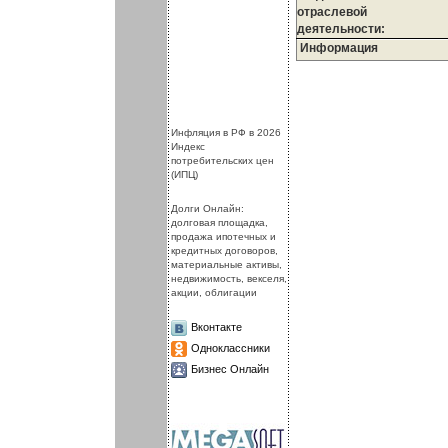
отраслевой
деятельности:
Информация
.
.
Инфляция в РФ в 2026
Индекс
потребительских цен
(ИПЦ)
Долги Онлайн:
долговая площадка,
продажа ипотечных и
кредитных договоров,
материальные активы,
недвижимость, векселя,
акции, облигации
Вконтакте
Одноклассники
Бизнес Онлайн