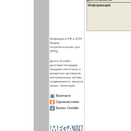
Информация
.
.
Инфляция в РФ в 2026
Индекс
потребительских цен
(ИПЦ)
Долги Онлайн:
долговая площадка,
продажа ипотечных и
кредитных договоров,
материальные активы,
недвижимость, векселя,
акции, облигации
Вконтакте
Одноклассники
Бизнес Онлайн