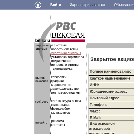
Войти
Зарегистрироваться
Объявлен
.
.
.
о системе
новости системы
участники системы
установка терминала
Закрытое акцио
подключение
вопросы и ответы
техподдержка
Полное наименование:
котировки
Краткое наименование:
графики
мероприятия
ИНН:
законодательство
Юридический адрес:
инв. меморандумы
Почтовый адрес:
конъюнктура рынка
Телефон:
голосование
фотоальбом
Факс:
калькулятор
E-Mail:
реклама
Вид основной
контакты
отраслевой
деятельности: