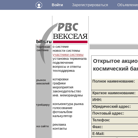
Войти
Зарегистрироваться
Объявлен
.
.
.
о системе
новости системы
участники системы
установка терминала
Открытое акци
подключение
вопросы и ответы
космический б
техподдержка
котировки
Полное наименование:
графики
мероприятия
законодательство
Краткое наименование:
инв. меморандумы
ИНН:
конъюнктура рынка
Юридический адрес:
голосование
фотоальбом
Почтовый адрес:
калькулятор
Телефон:
реклама
Факс:
контакты
E-Mail: