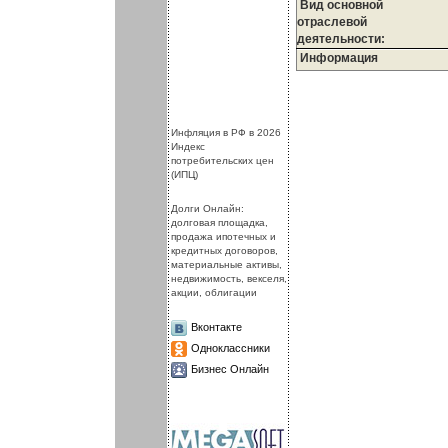
Вид основной
отраслевой
деятельности:
Информация
.
.
Инфляция в РФ в 2026
Индекс
потребительских цен
(ИПЦ)
Долги Онлайн:
долговая площадка,
продажа ипотечных и
кредитных договоров,
материальные активы,
недвижимость, векселя,
акции, облигации
Вконтакте
Одноклассники
Бизнес Онлайн