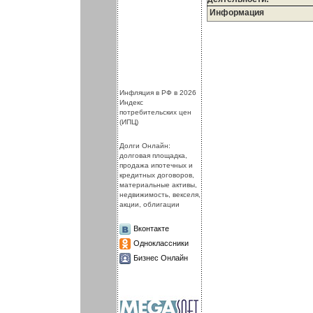
Информация
.
.
Инфляция в РФ в 2026
Индекс
потребительских цен
(ИПЦ)
Долги Онлайн:
долговая площадка,
продажа ипотечных и
кредитных договоров,
материальные активы,
недвижимость, векселя,
акции, облигации
Вконтакте
Одноклассники
Бизнес Онлайн