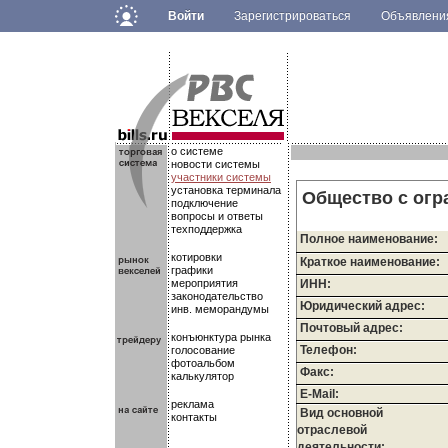
Войти
Зарегистрироваться
Объявлен
.
.
.
о системе
новости системы
участники системы
установка терминала
Общество с огр
подключение
вопросы и ответы
техподдержка
Полное наименование:
котировки
Краткое наименование:
графики
мероприятия
ИНН:
законодательство
Юридический адрес:
инв. меморандумы
Почтовый адрес:
конъюнктура рынка
Телефон:
голосование
фотоальбом
Факс:
калькулятор
E-Mail:
реклама
Вид основной
контакты
отраслевой
деятельности: