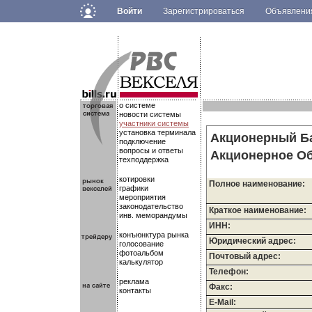
Войти
Зарегистрироваться
Объявлен
.
.
.
о системе
новости системы
участники системы
установка терминала
Акционерный Б
подключение
вопросы и ответы
Акционерное О
техподдержка
котировки
Полное наименование:
графики
мероприятия
законодательство
Краткое наименование:
инв. меморандумы
ИНН:
конъюнктура рынка
Юридический адрес:
голосование
фотоальбом
Почтовый адрес:
калькулятор
Телефон:
реклама
Факс:
контакты
E-Mail: