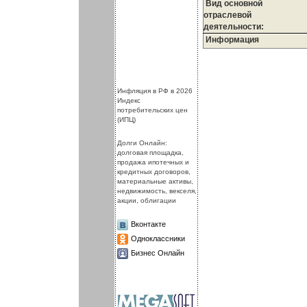
Вид основной
отраслевой
деятельности:
Информация
.
.
Инфляция в РФ в 2026
Индекс
потребительских цен
(ИПЦ)
Долги Онлайн:
долговая площадка,
продажа ипотечных и
кредитных договоров,
материальные активы,
недвижимость, векселя,
акции, облигации
Вконтакте
Одноклассники
Бизнес Онлайн