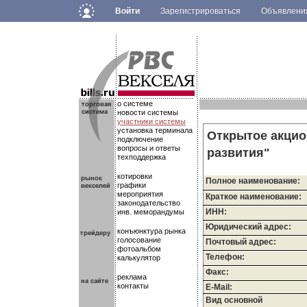
Войти
Зарегистрироваться
Объявлен
.
.
.
о системе
новости системы
участники системы
установка терминала
Открытое акцио
подключение
вопросы и ответы
развития"
техподдержка
котировки
Полное наименование:
графики
мероприятия
Краткое наименование:
законодательство
ИНН:
инв. меморандумы
Юридический адрес:
конъюнктура рынка
голосование
Почтовый адрес:
фотоальбом
Телефон:
калькулятор
Факс:
реклама
контакты
E-Mail:
Вид основной