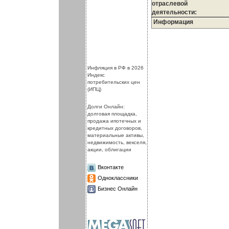
отраслевой
деятельности:
Информация
.
.
Инфляция в РФ в 2026
Индекс
потребительских цен
(ИПЦ)
Долги Онлайн:
долговая площадка,
продажа ипотечных и
кредитных договоров,
материальные активы,
недвижимость, векселя,
акции, облигации
Вконтакте
Одноклассники
Бизнес Онлайн